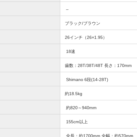
–
ブラック/ブラウン
26インチ（26×1.95）
18速
歯数：28T/38T/48T 長さ：170mm
Shimano 6段(14-28T)
約18.5kg
約820～940mm
155cm以上
全長：約1700mm 全幅：約570mm