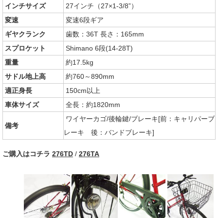
インチサイズ
27インチ（27×1-3/8”）
変速
変速6段ギア
ギヤクランク
歯数：36T 長さ：165mm
スプロケット
Shimano 6段(14-28T)
重量
約17.5kg
サドル地上高
約760～890mm
適正身長
150cm以上
車体サイズ
全長：約1820mm
ワイヤーカゴ/後輪鍵/ブレーキ[前：キャリパーブ
備考
レーキ 後：バンドブレーキ]
ご購入はコチラ
276TD
/
276TA